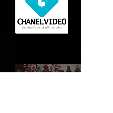
Enrique Micaelo Photographie
VIDÉO D'ENTREPRISE, VIDÉO, PUBLICITÉ,
ANNONCES, AUDIOVISUELS
Voir