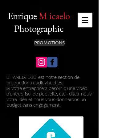
Enrique
M
icaelo
Photographie
PROMOTIONS
CHANELVIDÉO
est notre section de
productions audiovisuelles.
Si votre entreprise a besoin d'une vidéo
d'entreprise, de publicité, etc.,
dites-nous
votre
idée et nous vous donnerons un
budget sans engagement.