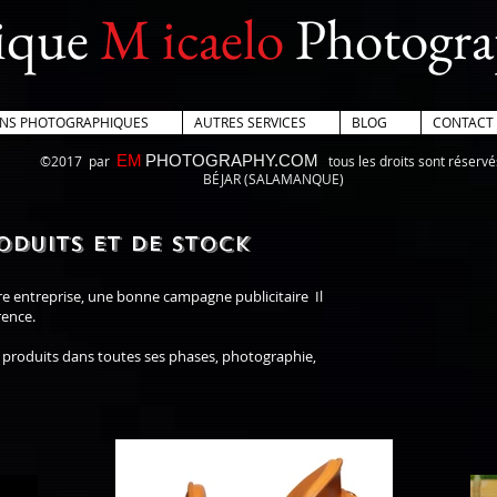
ique
M
icaelo
Photogra
ONS PHOTOGRAPHIQUES
AUTRES SERVICES
BLOG
CONTACT
EM
PHOTOGRAPHY.COM
©2017
par
tous les droits sont réservé
BÉJAR (SALAMANQUE)
duits et de stock
tre entreprise, une bonne campagne publicitaire
Il
rence.
​
 produits dans toutes ses phases, photographie,