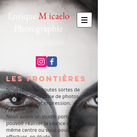
Enrique
M
icaelo
Photographie
PROMOTIONS
les frontières
Nous réalisons toutes sortes de
bordures, de la prise de photos,
mise en page et impression.
Nous avons un studio portable pour
pouvoir réaliser la séance dans le
même centre ou vous pouvez aussi
effectuer en étude.