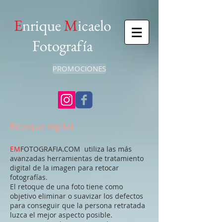
E
nrique
M
icaelo
Fotografía
PROMOCIONES
Retoque digital.
EM
FOTOGRAFIA.COM utiliza las más
avanzadas herramientas de tratamiento
digital de la imagen para retocar
fotografías.
El retoque de una foto tiene como
objetivo eliminar o suavizar los defectos
para conseguir que la persona retratada
luzca el mejor aspecto posible.