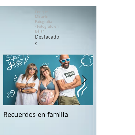
Enrique
Micaelo
Fotografía
-
Fotógrafo en
Béjar
Destacado
s
Recuerdos en familia
Comuniones