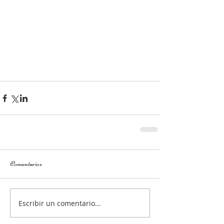
Fotografía de reuniones y conferencias, Fotografía para material promocional, Fotografía de 
negocios, Fotografías de profesionales y ejecutivos, Fotografía para branding corporativo, 
Fotografía de identidad corporativa, Fotografía corporativa Villanueva de la Serena, Fotógrafo 
empresarial Villanueva de la Serena, Fotografía de negocios en Villanueva de la Serena, Sesiones 
de fotos corporativas en Villanueva de la Serena, Fotografía de retratos profesionales en 
Villanueva de la Serena, Fotografía de equipo y oficinas en Villanueva de la Serena.
Comentarios
Escribir un comentario...