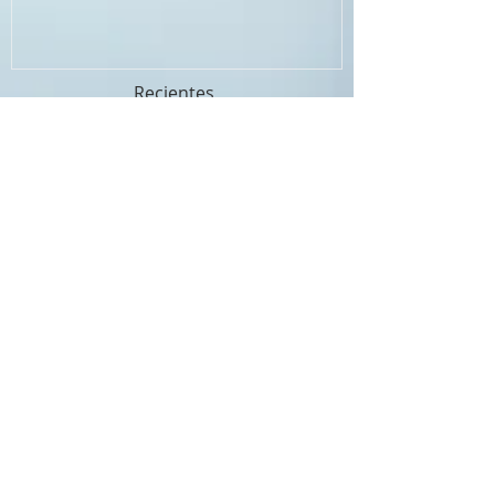
Recientes
Fotografía preboda en la naturaleza:
Reportaje Preboda en el Campo Ideas
Únicas
Cómo Estar Relajados y Naturales en tus
Fotos de Boda: Consejos de Expertos
Cómo la Fotografía Corporativa Puede
Transformar la Imagen de Tu Empresa
Cómo Capturar los Momentos Más
Mágicos de Tu Boda: Guía Completa para
Parejas
Las Ventajas de Contar con un Fotógrafo
Profesional como Enrique Micaelo para el